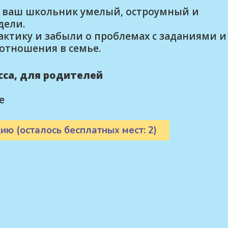
и ваш школьник умелый, остроумный и
дели.
ктику и забыли о проблемах с заданиями и
отношения в семье.
асса, для родителей
е
ию (осталось бесплатных мест: 2)