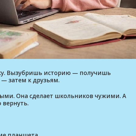
лку. Вызубришь историю — получишь
— затем к друзьям.
ными. Она сделает школьников чужими. А
 вернуть.
оме планшета.