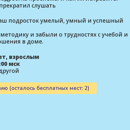
 прекратил слушать
ваш подросток умелый, умный и успешный
методику и забыли о трудностях с учебой и
ошения в доме.
лет, взрослым
00 мск
другой
ию (осталось бесплатных мест: 2)