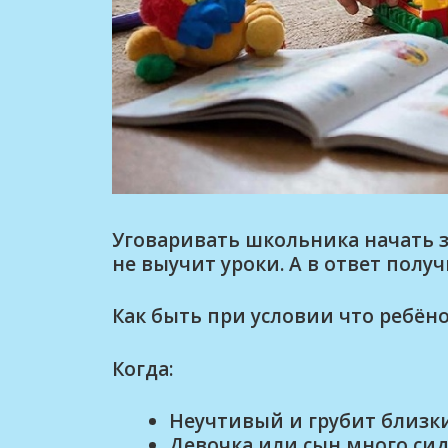
Уговаривать школьника начать з
не выучит уроки. А в ответ полу
Как быть при условии что ребён
Когда:
Неучтивый и грубит близк
Девочка или сын много сид