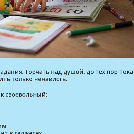
адания. Торчать над душой, до тех пор пока
чить только ненависть.
ок своевольный:
им
ит в гаджетах