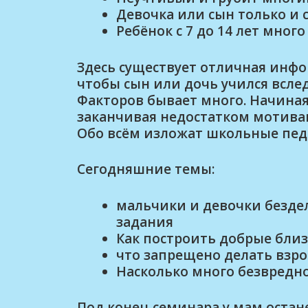
Девочка или сын только и
Ребёнок с 7 до 14 лет мног
Здесь существует отличная инфо
чтобы сын или дочь учился вслед
Факторов бывает много. Начиная 
заканчивая недостатком мотива
Обо всём изложат школьные педа
Сегодняшние темы:
мальчики и девочки безде
задания
Как построить добрые бли
что запрещено делать взр
Насколько много безвредно
Под конец семинара у мам остане