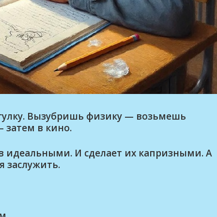
огулку. Вызубришь физику — возьмешь
 затем в кино.
в идеальными. И сделает их капризными. А
я заслужить.
им