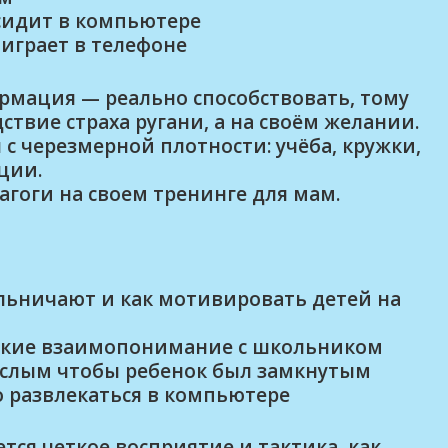
 сидит в компьютере
о играет в телефоне
рмация — реально способствовать, тому
ствие страха ругани, а на своём желании.
с черезмерной плотности: учёба, кружки,
ции.
гоги на своем тренинге для мам.
льничают и как мотивировать детей на
зкие взаимопонимание с школьником
ослым чтобы ребенок был замкнутым
 развлекаться в компьютере
тся четкое восприятие и тактика, как