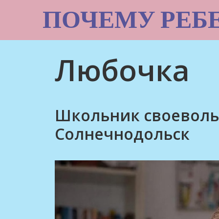
Skip
ПОЧЕМУ РЕБ
to
content
Любочка
Школьник своеволь
Солнечнодольск