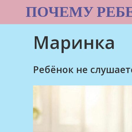
Skip
ПОЧЕМУ РЕБ
to
content
Маринка
Ребёнок не слушае