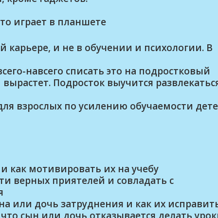
сто играет в планшете
 карьере, и не в обучении и психологии. В
всего-навсего списать это на подростковый
 вырастет. Подросток выучится развлекатьс
для взрослых по усилению обучаемости дет
и как мотивировать их на учебу
и верных приятелей и совладать с
я
на или дочь затруднения и как их исправить
 что сын или дочь отказывается делать уро