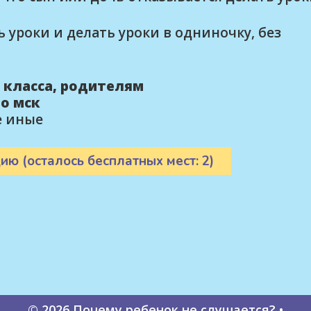
 уроки и делать уроки в одниночку, без
9 класса, родителям
по мск
е иные
ию (осталось бесплатных мест: 2)
© 2026 Почему ребенок не слушается?
•