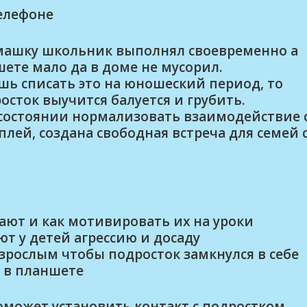
елефоне
машку школьник выполнял своевременно а
шете мало да в доме не мусорил.
ишь списать это на юношеский период, то
сток выучится балуется и грубить.
 состоянии нормализовать взаимодействие 
лей, создана свободная встреча для семей 
ают и как мотивировать их на уроки
т у детей агрессию и досаду
зрослым чтобы подросток замкнулся в себе
ь в планшете
оможет установить контакт с подростком